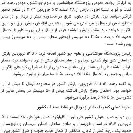
به گزارش روابط عمومی پژوهشگاه هواشناسی و علوم جو کشور، مهدی رهنما در
گفت و گو با ایسنا افزود: بارش از
۲۸
اسفند تا
۵
فروردین
۱۴۰۳
در سطح کشور
فراگیر خواهد بود. بارش در جنوب ‌شرق در محدوده کمتر از نرمال و در سایر
مناطق بیش از نرمال پیش‌ بینی می ‌شود. بیشترین افزایش بارش برای دو سوی
زاگرس خواهد بود. مقدار بارش انباشته فراتر از نرمال برای این مناطق با احتمال
حدود
۷۵
درصد ،
۵۰
تا
۱۰۰
میلیمتر (به‌طور محلی بیش از
۱۰۰
میلیمتر) پیش
‌بینی شده است
.
رئیس پژوهشگاه هواشناسی و علوم جو کشور اضافه کرد:
۶
تا
۱۲
فروردین بارش
در استان‌ های نوار شمالی نرمال و در سایر مناطق بیش از نرمال خواهد بود. مقدار
بارش انباشته طی این هفته برای مناطق محدودی از دامنه شرقی کوه ‌های زاگرس
میانی و جنوبی با احتمال
۵۰
تا
۷۵
درصد،
۵۰
تا
۱۰۰
میلیمتر برآورد می‌شود
.
به گفته رهنما
۱۳
تا
۱۹
فروردین بارش کشور در محدوده نرمال تا بیش از آن
خواهد بود. احتمال وقوع بارش انباشته بیش از
۵۰
میلیمتر در بخش ‌هایی از
کشور بین
۵۰
تا
۷۵
درصد برآورد می‌شود
.
تجربه دمای کمتر تا بیشتر از نرمال در نقاط مختلف کشور
وی درباره دمای هوای کشور طی نوروز اظهارکرد: دمای هوا طی
۲۸
اسفند تا
۵
فروردین
۱۴۰۳
در استان خوزستان و مناطق ساحلی استان سیستان و بلوچستان
حدود یک درجه کمتر از نرمال، مناطقی از شمال ‌غرب، جنوب و شرق کشور بین
۱