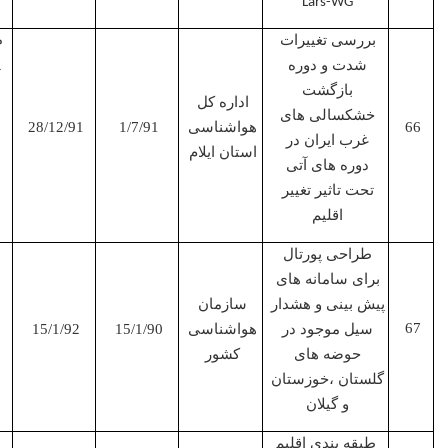
Lars-WG
مجری
بررسی تغییرات
پروژه
شدت و دوره
بازگشت
اداره کل
خشکسالی های
هواشناسی
1/7/91
28/12/91
غرب ایران در
استان ایلام
دوره های آتی
تحت تاثیر تغییر
اقلیم
طراحی پورتال
مجری
برای سامانه های
پروژه
پیش بینی و هشدار
سازمان
سیل موجود در
هواشناسی
15/1/90
15/1/92
حوضه های
کشور
گلستان ،خوزستان
و گیلان
طبقه بندی اقلیم
مجری