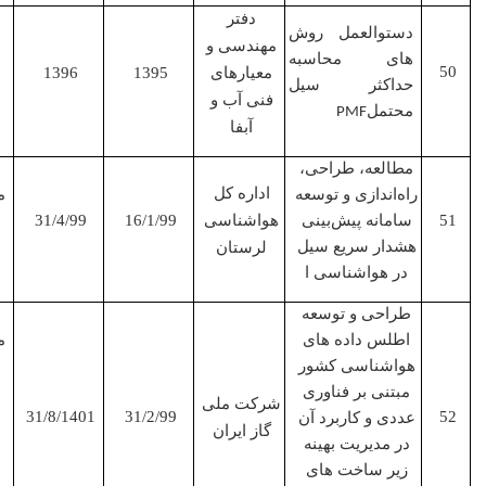
همکار
دفتر
دستوالعمل روش
مهندسی و
های محاسبه
معیارهای
1395
1396
حداکثر سیل
فنی آب و
محتمل
PMF
آبفا
مطالعه، طراحی،
مجری
اداره کل
راه‌اندازی و توسعه
مشترک
سامانه پیش‌بینی
هواشناسی
16/1/99
31/4/99
هشدار سریع سیل
لرستان
در هواشناسی ا
طراحی و توسعه
مجری
اطلس داده های
مشترک
هواشناسی کشور
مبتنی بر فناوری
شرکت ملی
31/8/1401
31/2/99
عددی و کاربرد آن
گاز ایران
در مدیریت بهینه
زیر ساخت های