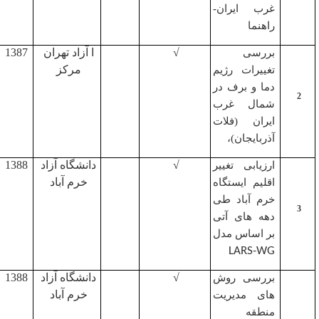
غرب ایران
-
راهنما
√
ا آزاد تهران
1387
بررسی
مرکز
تغییرات رژیم
دما و برف در
شمال غرب
ایران (فلات
آذربایجان)،
√
دانشگاه آزاد
1388
ارزیابی تغییر
خرم آباد
اقلیم ایستگاه
خرم آباد طی
دهه های آتی
بر اساس مدل
LARS-WG
√
دانشگاه آزاد
1388
بررسی روش
خرم آباد
های مدیریت
منطقه