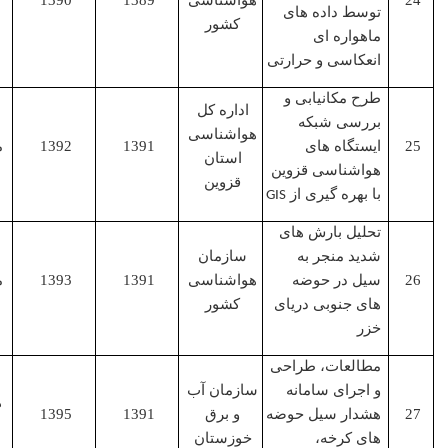
هواشناسی
1389
1390
توسط داده های
اصلی
کشور
ماهواره ای
انعکاسی و حرارتی
طرح مکانیابی و
اداره کل
بررسی شبکه
هواشناسی
ایستگاه های
1391
1392
مجری
استان
هواشناسی قزوین
قزوین
با بهره گیری از
GIS
تحلیل بارش های
شدید منجر به
سازمان
سیل در حوضه
هواشناسی
1391
1393
مجری
های جنوبی دریای
کشور
خزر
مطالعات، طراحی
و اجرای سامانه
سازمان آب
همکار
هشدار سیل حوضه
و برق
1391
1395
اصلی
های کرخه،
خوزستان