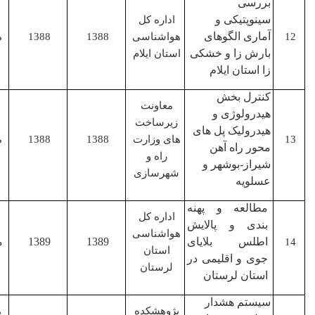
بررسی
سینوپتیکی و
اداره کل
آماری الگوهای
هواشناسی
1388
1388
مجری
بارش زا و خشکی
استان ایلام
زا استان ایلام
کنترل بخش
معاونت
هیدرولوژی و
زیرساخت
هیدرولیک پل های
های وزارت
1388
1388
مجری
محور راه آهن
راه و
شیراز-بوشهر و
شهرسازی
عسلویه
مطالعه و پهنه
اداره کل
بندی و پالایش
هواشناسی
اطلس بلایای
1389
1389
مجری
استان
جوی و اقلیمی در
لرستان
استان لرستان
سیستم هشدار
پژوهشکده
همکار