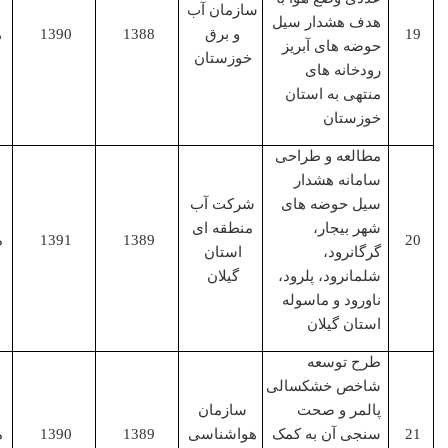
سازمان آب
هدف هشدار سیل
و برق
1388
1390
همکار
حوضه های آبریز
خوزستان
رودخانه های
منتهی به استان
خوزستان
مطالعه و طراحی
سامانه هشدار
سیل حوضه های
شرکت آب
شهر بیجار،
منطقه ای
1389
1391
مجری
گرگانرود،
استان
شلمانرود، پلرود،
گیلان
ناورود و ماسوله
استان گیلان
طرح توسعه
شاخص خشکسالی
پالمر و صحت
سازمان
سنجی آن به کمک
هواشناسی
1389
1390
مجری