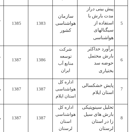
پیش بینی دراز
مدت بارش با
سازمان
همکار
استفاده از
هواشناسی
1385
1383
اصلی
سیگنالهای
کشور
هواشناسی
برآورد حداکثر
شرکت
بارش محتمل
توسعه
همکار
1387
1386
حوضه سد
منابع آب
اصلی
بختیاری
ایران
اداره کل
پایش خشکسالی
هواشناسی
1387
1387
مجری
استان ایلام
استان ایلام
تحلیل سینوپتیکی
اداره کل
بارش های سیل
هواشناسی
1387
1387
مجری
زا در استان
استان
لرستان
لرستان