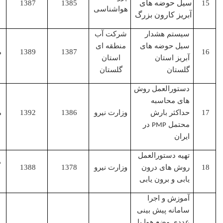
سیل حوضه های
1387
1385
هواشناسی
اصلی
آبریز کارون بزرگ
سیستم هشدار
شرکت آب
سیل حوضه های
منطقه ای
1387
1389
مجری
آبریز استان
استان
گلستان
گلستان
دستورالعمل روش
های محاسبه
حداکثر بارش
وزارت نیرو
1386
1392
مجری
محتمل
در
PMP
ایران
تهیه دستورالعمل
همکار
روش های درون
وزارت نیرو
1378
1388
اصلی
یابی و برون یابی
آموزش و اجرا
سامانه پیش بینی
عددی وضع هوا با