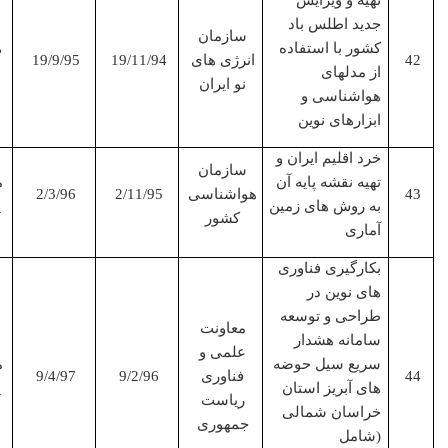
تهیه و ویرایش
جدید اطلس باد
سازمان
کشور با استفاده
همکار
انرژی های
19/11/94
19/9/95
از مدلهای
اصلی
نو ایران
هواشناسی و
ابزارهای نوین
خرد اقلیم ایران و
سازمان
تهیه نقشه پایه آن
مجری
هواشناسی
2/11/95
2/3/96
به روش های زمین
پروژه
کشور
آماری
بکارگیری فناوری
های نوین در
طراحی و توسعه
معاونت
سامانه هشدار
علمی و
سریع سیل حوضه
مجری
فناوری
9/2/96
9/4/97
های آبریز استان
پروژه
ریاست
خراسان شمالی
جمهوری
(شامل