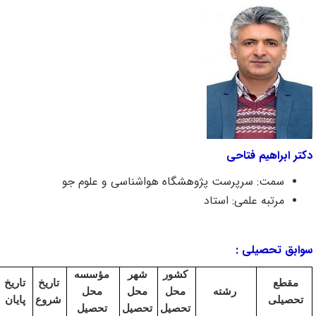
راهیم فتاحی
مت: سرپرست پژوهشگاه هواشناسی و علوم جو
رتبه علمی: استاد
تحصیلی :
کشور
شهر
مؤسسه
ع
تاریخ
تاریخ
رشته
محل
محل
محل
لی
شروع
پایان
تحصیل
تحصیل
تحصیل