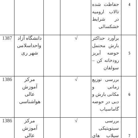
حفاظت شده
تالاب ارومیه
در شرایط
خشکسالی
√
دانشگاه آزاد
1387
برآورد حداکثر
واحد
اسلامی
بارش محتمل
شهر ری
حوضه آبریز
رودخانه کن
–
سولقان
√
مرکز
1386
بررسی توزیع
آموزش
زمانی و
عالی
مکانی بارش و
هواشناسی
دبی در حوضه
گاماسیاب
√
مرکز
1386
بررسی
آموزش
سینوپتیکی
عالی
سیلاب های