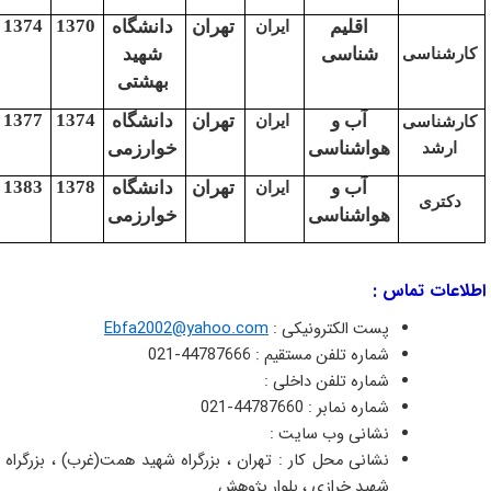
1374
1370
اقلیم
تهران
دانشگاه
ایران
شناسی
شهید
اسی
بهشتی
1377
1374
آب و
تهران
دانشگاه
ایران
اسی
هواشناسی
خوارزمی
د
1383
1378
آب و
تهران
دانشگاه
ایران
ری
هواشناسی
خوارزمی
 تماس :
پست الکترونیکی :
Ebfa2002@yahoo.com
شماره تلفن مستقیم : 44787666-021
شماره تلفن داخلی :
شماره نمابر : 44787660-021
نشانی وب سایت :
نشانی محل کار : تهران ، بزرگراه شهید همت(غرب) ، بزرگراه
شهید خرازی ، بلوار پژوهش