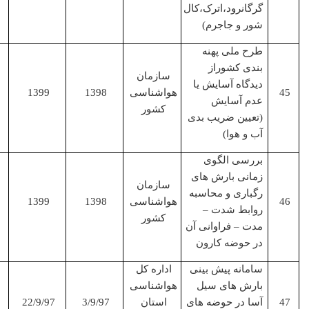
گرگانرود،اترک،کال
شور و جاجرم)
طرح ملی پهنه
مجری
بندی کشوراز
پروژه
سازمان
دیدگاه آسایش یا
هواشناسی
1398
1399
عدم آسایش
کشور
(تعیین ضریب بدی
آب و هوا)
بررسی الگوی
مجری
زمانی بارش های
پروژه
سازمان
رگباری و محاسبه
هواشناسی
1398
1399
روابط شدت
–
کشور
مدت
–
فراوانی آن
در حوضه کارون
سامانه پیش بینی
اداره کل
مجری
بارش های سیل
هواشناسی
پروژه
آسا در حوضه های
استان
3/9/97
22/9/97