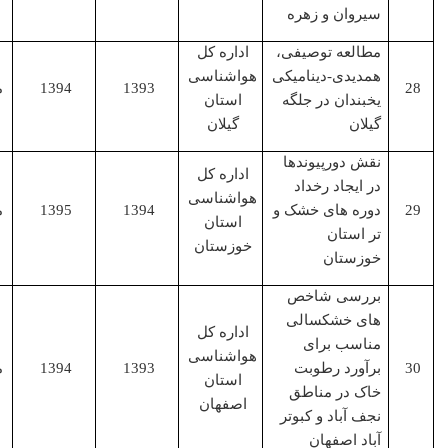
سیروان و زهره
مطالعه توصیفی،
اداره کل
همدیدی-دینامیکی
هواشناسی
1393
1394
مجری
یخبندان در جلگه
استان
گیلان
گیلان
نقش دورپیوندها
اداره کل
در ایجاد رخداد
هواشناسی
دوره های خشک و
1394
1395
مجری
استان
تر استان
خوزستان
خوزستان
بررسی شاخص
های خشکسالی
اداره کل
مناسب برای
هواشناسی
برآورد رطوبت
1393
1394
مجری
استان
خاک در مناطق
اصفهان
نجف آباد و کبوتر
آباد اصفهان