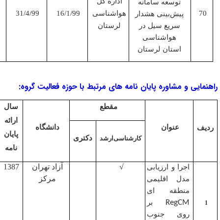
اداره کل
توسعه سامانه
هواشناسی
16/1/99
31/4/99
پیش‌بینی هشدار
سریع سیل در
لرستان
هواشناسی
استان لرستان
ی و مشاوره پایان‌ نامه‌ های مرتبط با حوزه فعالیت گروه:
مقطع
سال
ارائه
عنوان
دانشگاه
پایان
دکتری
کارشناسی‌ارشد
نامه
√
آزاد تهران
1387
اجرا و ارزیابی
مرکز
مدل اقلیمی
منطقه ای
RegCM
بر
روی جنوب