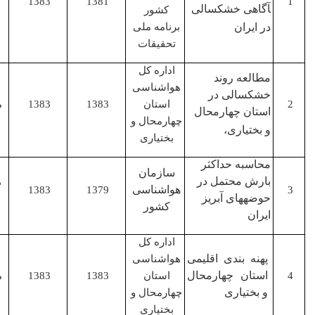
1383
1381
آگاهی خشکسالی
کشور
اصلی
در ایران
برنامه ملی
تحقیقات
اداره کل
مطالعه روند
هواشناسی
خشکسالی در
استان
1383
1383
مجری
استان چهارمحال
چهارمحال و
و بختیاری،
بختیاری
محاسبه حداکثر
سازمان
بارش محتمل در
همکار
هواشناسی
1383
1379
حوضه­های آبریز
اصلی
کشور
ایران
اداره کل
پهنه بندی اقلیمی
هواشناسی
استان چهارمحال
استان
1383
1383
مجری
و بختیاری
چهارمحال و
بختیاری