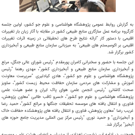
به گزارش روابط عمومی پژوهشگاه هواشناسی و علوم جو کشور، اولین جلسه
کارگروه برنامه عمل سازگاری منابع طبیعی کشور در مقابله با آثار زیان بار تغییرات
اقلیمی با دستور کار "ارائه نتایج طرح های تحقیقاتی در زمینه اثرات تغییرات
اقلیمی بر اکوسیستم های طبیعی" به میزبانی سازمان منابع طبیعی و آبخیزداری
کشور برگزار شد.
این جلسه با حضور و سخنرانی کامران پورمقدم "رئیس شورای عالی جنگل، مرتع
و آبخیزداری سازمان منابع طبیعی و آبخیزداری کشور"، مهدی رهنما "رئیس
پژوهشگاه هواشناسی و علوم جو کشور"، هادی کیادلیری "سرپرست معاونت
آموزش و مشارکت های مردمی سازمان حفاظت محیط زیست کشور"، ساویز
صحت کاشانی "رئیس انجمن علمی هوای پاک ایران و عضو هیئت علمی
پژوهشگاه هواشناسی و علوم جو کشور"، خسرو ثاقب طالبی "معاون پژوهش،
فناوری و انتقال یافته های موسسه تحقیقات جنگلها و مراتع کشور"، حمید رضا
غریب رضا "معاون پژوهش، فناوری و انتقال یافته های پژوهشکده حفاظت خاک
و آبخیزداری" و حمید نوری "رئیس مرکز بین المللی مدیریت جامع حوزه های
آبخیز" برگزار شد.
همچنین در ادامه این نشست تعدادی از مدیران و اعضای هیئت علمی موسسه