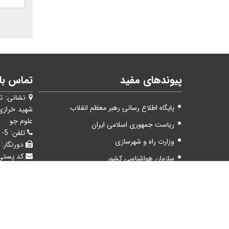
پیوندهای مفید
تماس با 
نشانی:
ت
پایگاه اطلاع رسانی رهبر معظم انقلاب
شهيد خرازی
علوم جو
ریاست جمهوری اسلامی ایران
تلفن:
5-44787651(021)
وزارت راه و شهرسازی
دورنگار:
کد پستی
سازمان هواشناسی کشور
صندوق 
ما را در شبکه های اجتماعی دنبال کنید