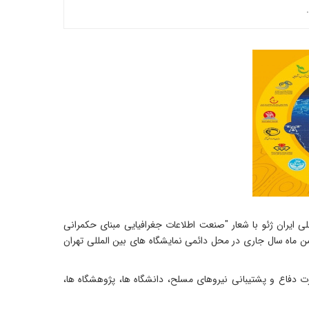
 ایران ژئو با شعار "صنعت اطلاعات جغرافیایی مبنای حکمرانی
 با مشارکت پژوهشگاه هواشناسی و علوم جو کشور به مدت چهار روز از 23 تا 26 بهمن ماه سال جاری در محل دائمی نمایشگاه های بین المللی تهران
 دفاع و پشتیبانی نیروهای مسلح، دانشگاه‌ ها، پژوهشگاه ها،