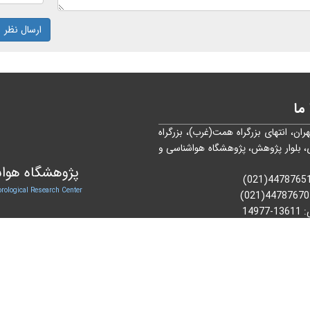
ارسال نظر
ما
هران، انتهای بزرگراه همت(غرب)، بزرگراه
، بلوار پژوهش، پژوهشگاه هواشناسی و
پژوهشگاه هواش
rological Research Center
44787670(021)
:
13611-14977
پستی:
114-14965