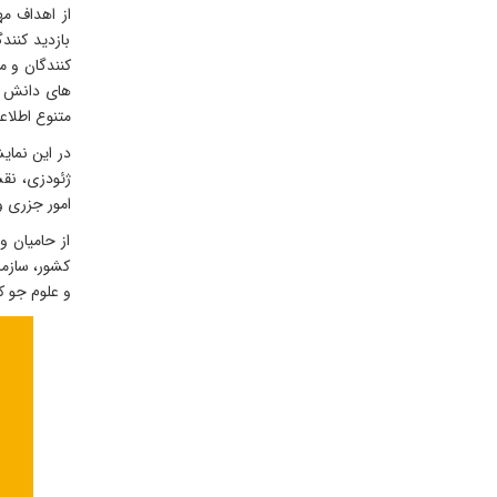
از اهداف مه
بازدید کنن
کنندگان و م
‌های دانش بن
متنوع اطلاع
در این نمای
ژئودزی، نقش
امور جزری و
از حامیان و
کشور، سازما
و علوم جو ک